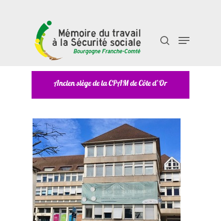
Taper "entrée" pour rechercher ou "échap" pour
fermer
Ancien siège de la CPAM de Côte d’Or