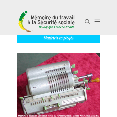
Matériels employés
Taper "entrée" pour rechercher ou "échap" pour
fermer