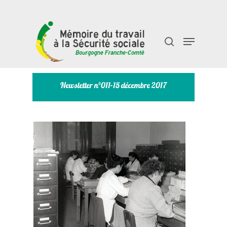
Taper "entrée" pour rechercher ou "échap" pour
fermer
Newsletter n°011-15 décembre 2017