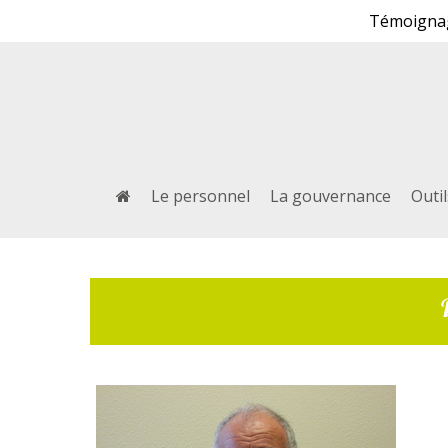
Témoignage
Le personnel
La gouvernance
Outi
Taper "entrée" pour rechercher ou "échap" pour