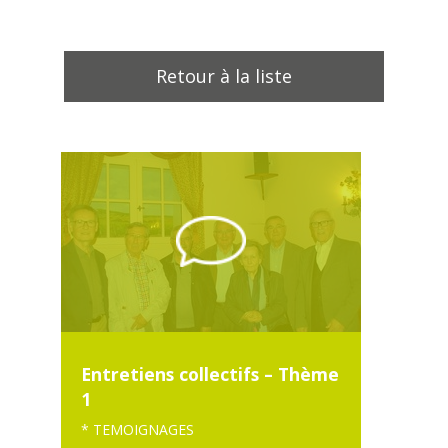
Retour à la liste
Entretiens collectifs – Thème
1
* TEMOIGNAGES