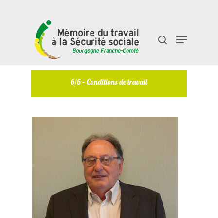
Taper "entrée" pour rechercher ou "échap" pour
fermer
6/6 – Conditions de travail