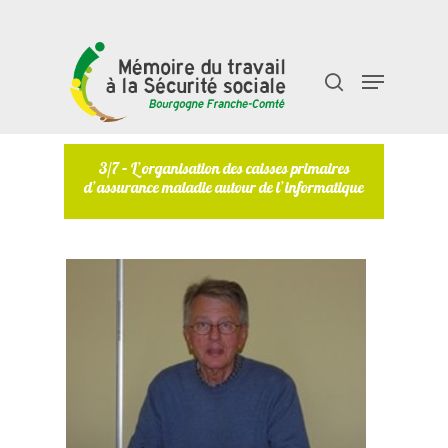
Taper "entrée" pour rechercher ou "échap" pour
fermer
3/7 – L’organisation des caisses primaires
d’assurance maladie autour de l’informatique