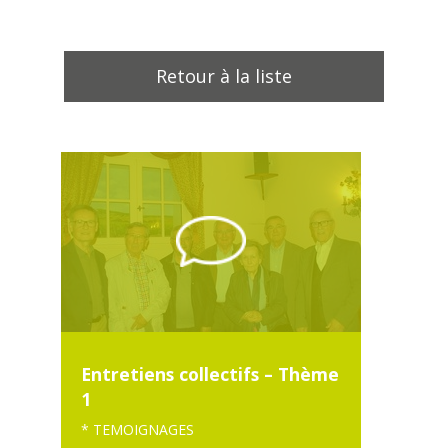
Retour à la liste
Entretiens collectifs – Thème
1
* TEMOIGNAGES