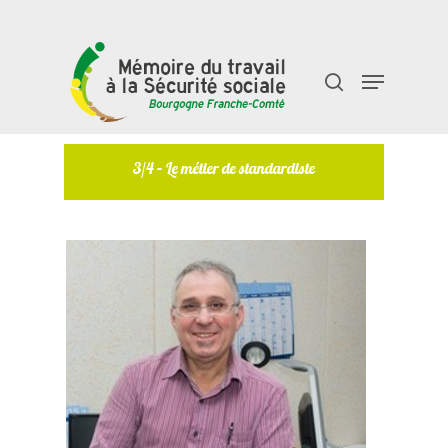
Taper "entrée" pour rechercher ou "échap" pour
fermer
3/4 – Le métier de standardiste