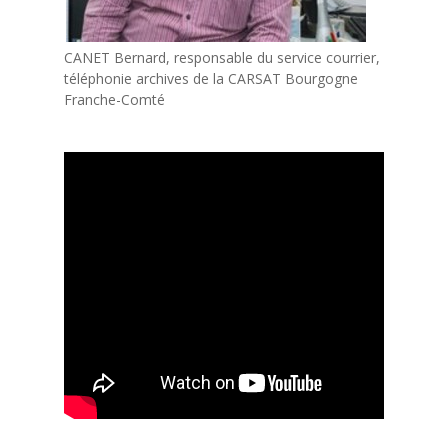
CANET Bernard, responsable du service courrier,
téléphonie archives de la CARSAT Bourgogne
Franche-Comté