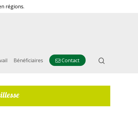
en régions.
vail
Bénéficiaires
Contact
illesse