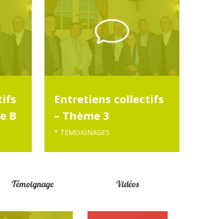
tifs
Entretiens collectifs
ie B
– Thème 3
* TEMOIGNAGES
Témoignage
Vidéos