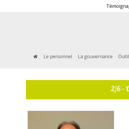
Témoignage
Le personnel
La gouvernance
Outi
2/6 – 
Taper "entrée" pour rechercher ou "échap" pour